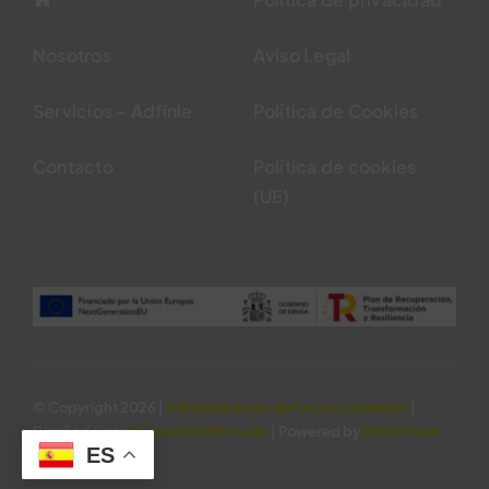
Nosotros
Aviso Legal
Servicios – Adfinle
Política de Cookies
Contacto
Política de cookies
(UE)
© Copyright 2026 |
Administracion de Fincas Leonesas
|
Diseñado por
Despacho RBH León
| Powered by
WordPress
ES